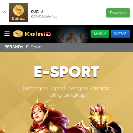
×
KOINID
Download
KOINID Mobile App
MASUK
DAFTAR
E-Sport
BERANDA