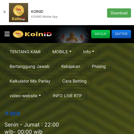
×
KOINID
Download
KOINID Mobile App
MASUK
DAFTAR
TENTANG KAMI
MOBILE
Info
Bertanggung Jawab
Kebijakan
Phising
Kalkulator Mix Parlay
Cara Betting
video-website
INFO LIVE RTP
Senin - Jumat : 22:00
wib- 00:00 wib