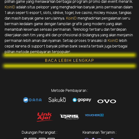
pilihan game yang menawarkan berbagai program promo dan event menarik.
KoinID
adalah situs pelopor yang menghadirkan banyak jenis permainan dalam
1 akun seperti esport, slots, idnlive, togel, live casino, mickey mouse, tangkas
dan masih banyak game seru lainnya.
KoinID
menghadirkan pengalaman seru
bermain kedalam game dengan tampilan grafik yang modern yang akan
menambah keseruan sensasi permainan. Teknologi terbaru dan terdepan
dikerjakan oleh tim yang ahli dan profesional di bidangnya yang akan menjamin
permainan lebih aman dan nyaman. Setiap proses transaksi di
KoinID
lebih
cepat karena di support banyak pilihan bank swasta terbaik juga berbagai
pilihan metode pembayaran terpopuler.
BACA LEBIH LENGKAP
Metode Pembayaran :
Dukungan Perangkat :
Keamanan Terjamin :